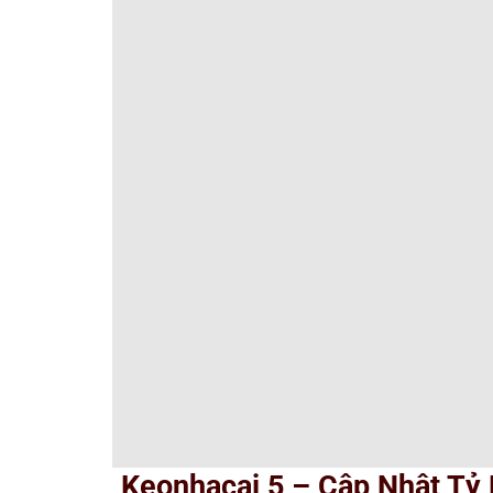
Keonhacai 5 – Cập Nhật Tỷ 