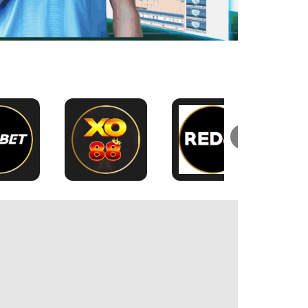
Hai dòng kèo