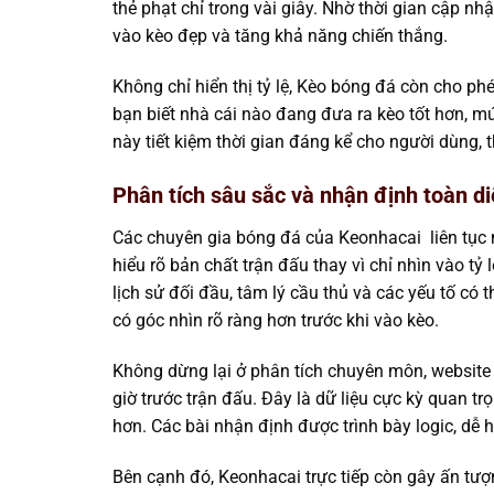
thẻ phạt chỉ trong vài giây. Nhờ thời gian cập nh
vào kèo đẹp và tăng khả năng chiến thắng.
Không chỉ hiển thị tỷ lệ, Kèo bóng đá còn cho p
bạn biết nhà cái nào đang đưa ra kèo tốt hơn, mứ
này tiết kiệm thời gian đáng kể cho người dùng, 
Phân tích sâu sắc và nhận định toàn d
Các chuyên gia bóng đá của Keonhacai liên tục 
hiểu rõ bản chất trận đấu thay vì chỉ nhìn vào t
lịch sử đối đầu, tâm lý cầu thủ và các yếu tố có
có góc nhìn rõ ràng hơn trước khi vào kèo.
Không dừng lại ở phân tích chuyên môn, website
giờ trước trận đấu. Đây là dữ liệu cực kỳ quan tr
hơn. Các bài nhận định được trình bày logic, dễ 
Bên cạnh đó, Keonhacai trực tiếp còn gây ấn tượ