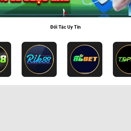
Đối Tác Uy Tín
i
08/08
09/08
10/08
11/08
12/08
TL Malaysia
Vin88