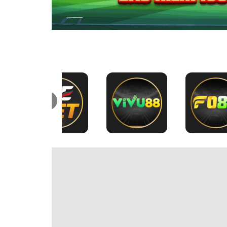
BÓNG ĐÁ
Ẩn
0
trận
[Hiển thị tất cả]
Kèo trực tuyến
Xem bóng
Hôm nay
Ngày ma
Trận Hot
Tất cả giải đấu