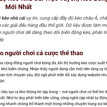
Mới Nhất
ệ kèo nhà cái
uy tín, cung cấp đầy đủ kèo châu Á, ch
của các giải đấu hàng đầu thế giới. Dữ liệu được làm m
úp người chơi dễ dàng theo dõi biến động kèo, phân t
ợp.
o người chơi cá cược thể thao
a cộng đồng người chơi bóng đá, khi thị trường kèo cược xuất 
 và khó kiểm chứng. Nhận thấy người dùng cần một nền tảng uy t
phân tích chuyên sâu, đội ngũ phát triển đã xây dựng website nh
cận.
u tạo ra kho thông tin tập trung – nơi người chơi có thể tìm 
hất. Nhờ tư duy phát triển bền vững, công nghệ cập nhật tự độn
ảng nhanh chóng trở thành một trong những chuyên trang soi k