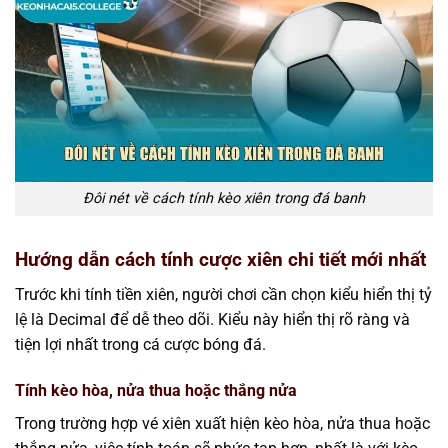
Đôi nét về cách tính kèo xiên trong đá banh
Hướng dẫn cách tính cược xiên chi tiết mới nhất
Trước khi tính tiền xiên, người chơi cần chọn kiểu hiển thị tỷ
lệ là Decimal để dễ theo dõi. Kiểu này hiển thị rõ ràng và
tiện lợi nhất trong cá cược bóng đá.
Tính kèo hòa, nửa thua hoặc thắng nửa
Trong trường hợp vé xiên xuất hiện kèo hòa, nửa thua hoặc