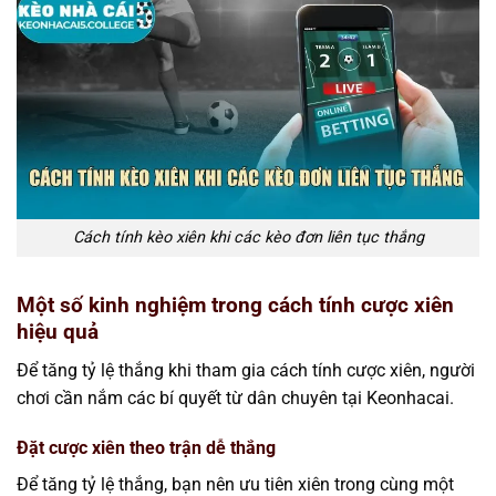
Cách tính kèo xiên khi các kèo đơn liên tục thắng
Một số kinh nghiệm trong cách tính cược xiên
hiệu quả
Để tăng tỷ lệ thắng khi tham gia cách tính cược xiên, người
chơi cần nắm các bí quyết từ dân chuyên tại Keonhacai.
Đặt cược xiên theo trận dễ thắng
Để tăng tỷ lệ thắng, bạn nên ưu tiên xiên trong cùng một