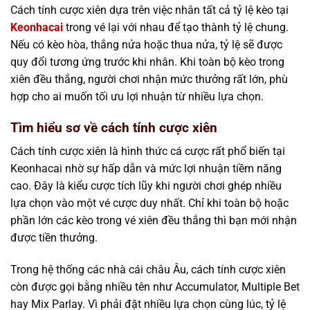
Cách tính cược xiên dựa trên việc nhân tất cả tỷ lệ kèo tại
Keonhacai
trong vé lại với nhau để tạo thành tỷ lệ chung.
Nếu có kèo hòa, thắng nửa hoặc thua nửa, tỷ lệ sẽ được
quy đổi tương ứng trước khi nhân. Khi toàn bộ kèo trong
xiên đều thắng, người chơi nhận mức thưởng rất lớn, phù
hợp cho ai muốn tối ưu lợi nhuận từ nhiều lựa chọn.
Tìm hiểu sơ về cách tính cược xiên
Cách tính cược xiên là hình thức cá cược rất phổ biến tại
Keonhacai nhờ sự hấp dẫn và mức lợi nhuận tiềm năng
cao. Đây là kiểu cược tích lũy khi người chơi ghép nhiều
lựa chọn vào một vé cược duy nhất. Chỉ khi toàn bộ hoặc
phần lớn các kèo trong vé xiên đều thắng thì bạn mới nhận
được tiền thưởng.
Trong hệ thống các nhà cái châu Âu, cách tính cược xiên
còn được gọi bằng nhiều tên như Accumulator, Multiple Bet
hay Mix Parlay. Vì phải đặt nhiều lựa chọn cùng lúc, tỷ lệ