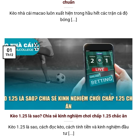
chuẩn
Kèo nhà cái macao luôn xuất hiện trong hầu hết các trận cá độ
bóng [...]
01
Th12
Kèo 1.25 là sao? Chia sẻ kinh nghiệm chơi chấp 1.25 chắc ăn
Kèo 1.25 là sao, cách đọc kèo, cách tính tiền và kinh nghiệm đầu
tư [...]