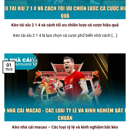
Kèo tài xỉu 2 1 4 và cách tối ưu chiến lược cá cược hiệu quả
Kèo tài xỉu 2 1 4 là lựa chọn cá cược phổ biến nhờ cách [...]
01
Th12
Kèo nhà cái macao – Các loại tỷ lệ và kinh nghiệm bắt kèo