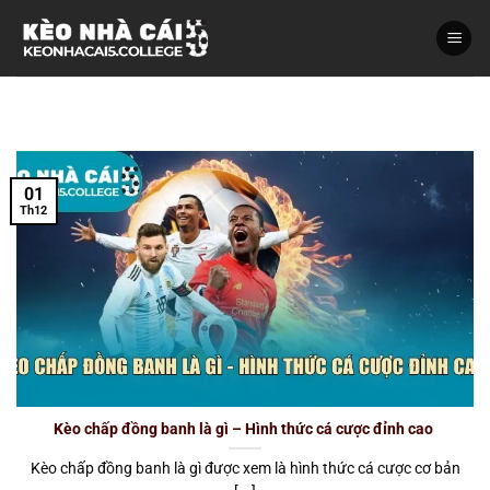
Bỏ
qua
nội
dung
01
Th12
Kèo chấp đồng banh là gì – Hình thức cá cược đỉnh cao
Kèo chấp đồng banh là gì được xem là hình thức cá cược cơ bản