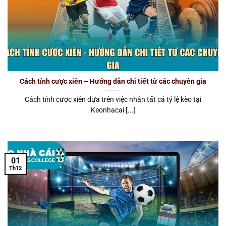
Cách tính cược xiên – Hướng dẫn chi tiết từ các chuyên gia
Cách tính cược xiên dựa trên việc nhân tất cả tỷ lệ kèo tại
Keonhacai [...]
01
Th12