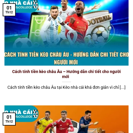
01
Th12
Cách tính tiền kèo châu Âu – Hướng dẫn chi tiết cho người
mới
Cách tính tiền kèo châu Âu tại Kèo nhà cái khá đơn giản vì chỉ [...]
01
Th12