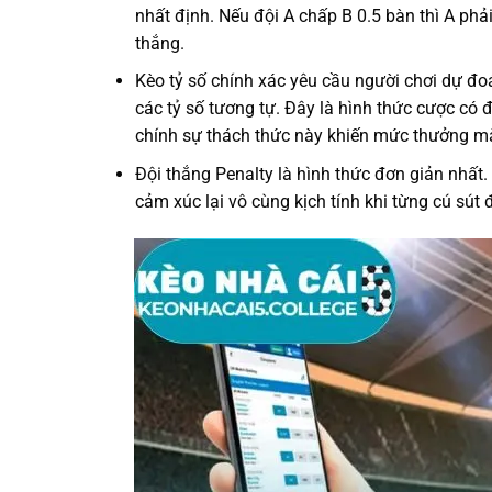
nhất định. Nếu đội A chấp B 0.5 bàn thì A phải
thắng.
Kèo tỷ số chính xác yêu cầu người chơi dự đo
các tỷ số tương tự. Đây là hình thức cược có đ
chính sự thách thức này khiến mức thưởng m
Đội thắng Penalty là hình thức đơn giản nhất. 
cảm xúc lại vô cùng kịch tính khi từng cú sút