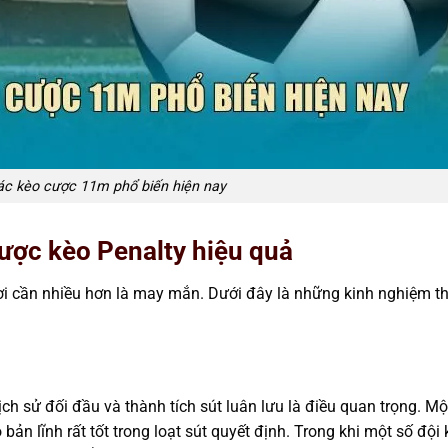
ác kèo cược 11m phổ biến hiện nay
ược kèo Penalty hiệu quả
ơi cần nhiều hơn là may mắn. Dưới đây là những kinh nghiệm th
ịch sử đối đầu và thành tích sút luân lưu là điều quan trọng. Mộ
bản lĩnh rất tốt trong loạt sút quyết định. Trong khi một số đội