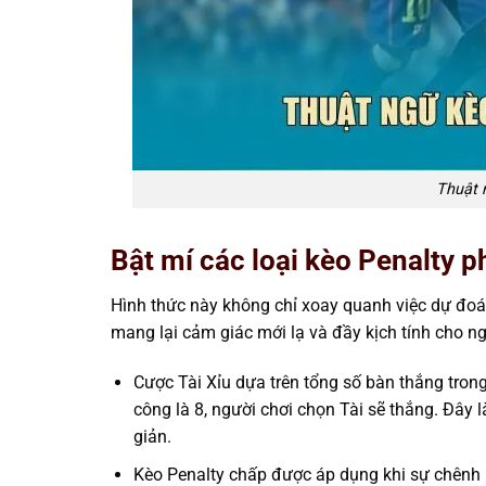
Thuật 
Bật mí các loại kèo Penalty p
Hình thức này không chỉ xoay quanh việc dự đoá
mang lại cảm giác mới lạ và đầy kịch tính cho ng
Cược Tài Xỉu dựa trên tổng số bàn thắng trong
công là 8, người chơi chọn Tài sẽ thắng. Đây 
giản.
Kèo Penalty chấp được áp dụng khi sự chênh l