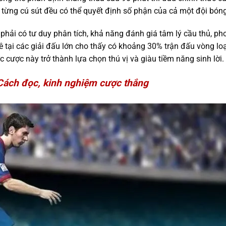
hi từng cú sút đều có thể quyết định số phận của cả một đội bóng
phải có tư duy phân tích, khả năng đánh giá tâm lý cầu thủ, p
 tại các giải đấu lớn cho thấy có khoảng 30% trận đấu vòng loạ
 cược này trở thành lựa chọn thú vị và giàu tiềm năng sinh lời.
 Cách đọc, kinh nghiệm cược thắng