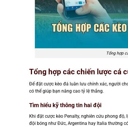
Tổng hợp c
Tổng hợp các chiến lược cá c
Để đặt cược kèo đá luân lưu chính xác, người ch
có thể giúp bạn nâng cao tỷ lệ thắng.
Tìm hiểu kỹ thông tin hai đội
Khi đặt cược kèo Penalty, nghiên cứu phong độ, l
đội bóng như Đức, Argentina hay Italia thường có 