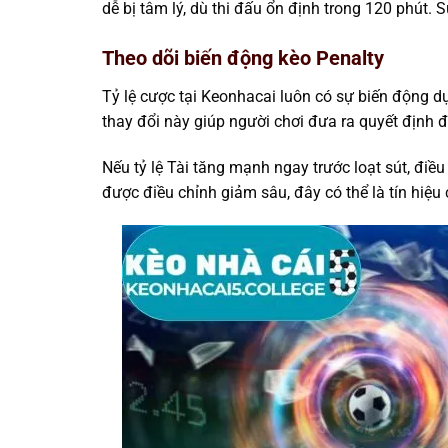
dễ bị tâm lý, dù thi đấu ổn định trong 120 phút. 
Theo dõi biến động kèo Penalty
Tỷ lệ cược tại Keonhacai luôn có sự biến động dựa
thay đổi này giúp người chơi đưa ra quyết định 
Nếu tỷ lệ Tài tăng mạnh ngay trước loạt sút, điề
được điều chỉnh giảm sâu, đây có thể là tín hiệu 