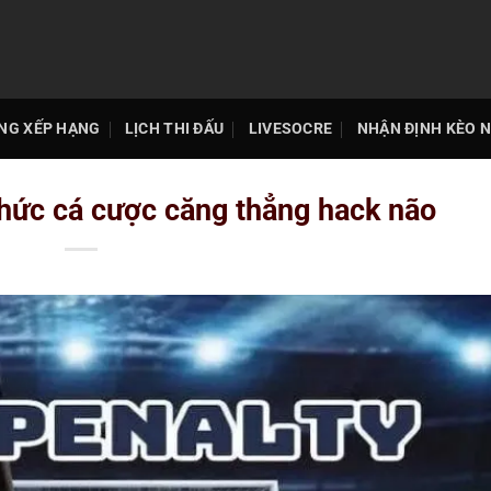
NG XẾP HẠNG
LỊCH THI ĐẤU
LIVESOCRE
NHẬN ĐỊNH KÈO N
thức cá cược căng thẳng hack não